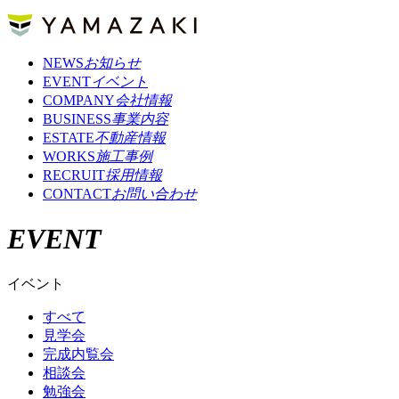
NEWS
お知らせ
EVENT
イベント
COMPANY
会社情報
BUSINESS
事業内容
ESTATE
不動産情報
WORKS
施工事例
RECRUIT
採用情報
CONTACT
お問い合わせ
EVENT
イベント
すべて
見学会
完成内覧会
相談会
勉強会