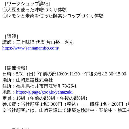
［ワークショップ詳細］
〇大豆を使った味噌づくり体験
〇レモンと米麹を使った酵素シロップづくり体験
［講師］
講師：三七味噌 代表 片山裕一さん
https://www.sannanamiso.com/
［開催情報］
日時：5/31（日）午前の部10:00~11:30・午後の部13:30~15:00
場所：山﨑建設株式会社
住所：福井県福井市南江守町78-26-1
地図：
https://g.page/google-yamazaki
定員：16組（午前の部8組・午後の部8組）
参加費：当社顧客 1名3,000円（税込）・一般客 1名 4,200円
※当社顧客とは、山﨑建設にて建築を検討中・契約中・施工