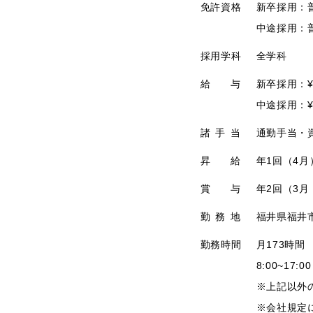
免許資格
新卒採用：
中途採用：
採用学科
全学科
給与
新卒採用：¥2
中途採用：¥2
諸手当
通勤手当・
昇給
年1回（4月
賞与
年2回（3月
勤務地
福井県福井市
勤務時間
月173時間
8:00~17:
※上記以外
※会社規定