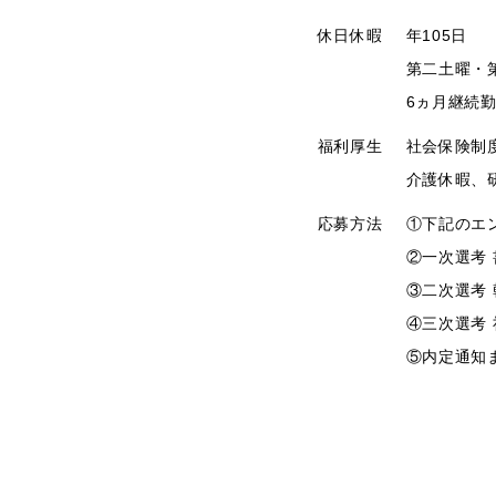
休日休暇
年105日
第二土曜・
6ヵ月継続
福利厚生
社会保険制
介護休暇、
応募方法
①下記のエ
②一次選考
③二次選考
④三次選考
⑤内定通知